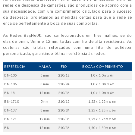
redes de despesca de camarões, são produzidas de acordo com a
sua necessidade, com um comprimento calculado para o sucesso
da despesca, projetamos as medidas certas para que a rede se
encaixe perfeitamente à boca de suas comportas.
As Redes BagNet®, são confeccionados em três malhas, sendo
elas de 5mm, 8mm e 12mm, todas com fio de alta resistência. As
costuras são triplas reforçadas com uma fita de poliéster
personalizada, garantindo ótima resistência às redes.
REFERÊNCIA
MALHA
FIO
BOCA x COMPRIMENTO
BN-105
5 mm
210/12
1,0 x 1,0m x 6m
BN-106
8 mm
210/24
1,0 x 1,0m x 6m
BN-18
12 mm
210/36
1,0 x 1,0m x 6m
BN-1710
5mm
210/12
1,25 x 1,25m x 6m
BN-137
8 mm
210/24
1,25 x 1,25m x 6m
BN-121
12 mm
210/36
1,25 x 1,25m x 6m
BN-
12 mm
210/36
1,50 x 1,50m x 6m