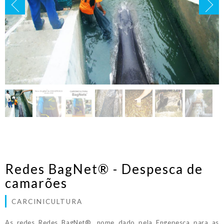
Redes BagNet® - Despesca de
camarões
CARCINICULTURA
As redes Redes BagNet®, nome dado pela Engepesca para as